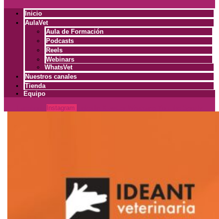
Inicio
AulaVet
Aula de Formación
Podcasts
Reels
Webinars
WhatsVet
Nuestros canales
Tienda
Equipo
Facebook
Instagram
Linkedin
X-twitter
Whatsapp
Youtube
Spotify