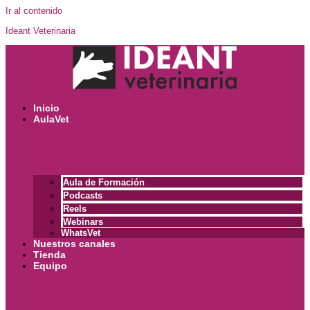
Ir al contenido
Ideant Veterinaria
Inicio
AulaVet
Aula de Formación
Podcasts
Reels
Webinars
WhatsVet
Nuestros canales
Tienda
Equipo