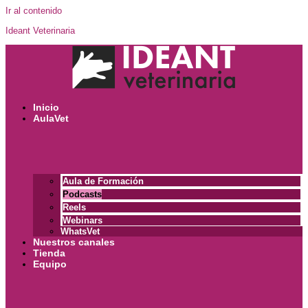
Ir al contenido
Ideant Veterinaria
Inicio
AulaVet
Aula de Formación
Podcasts
Reels
Webinars
WhatsVet
Nuestros canales
Tienda
Equipo