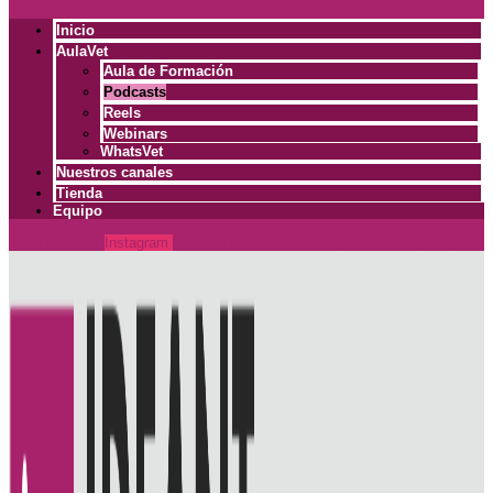
Inicio
AulaVet
Aula de Formación
Podcasts
Reels
Webinars
WhatsVet
Nuestros canales
Tienda
Equipo
Facebook
Instagram
Linkedin
X-twitter
Whatsapp
Youtube
Spotify