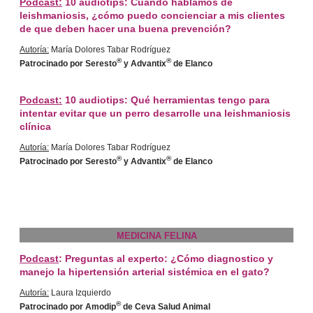
Podcast:
10 audiotips: Cuando hablamos de
leishmaniosis, ¿cómo puedo concienciar a mis clientes
de que deben hacer una buena prevención?
Autoría:
María Dolores Tabar Rodríguez
®
®
Patrocinado por Seresto
y Advantix
de Elanco
Podcast:
10 audiotips: Qué herramientas tengo para
intentar evitar que un perro desarrolle una leishmaniosis
clínica
Autoría:
María Dolores Tabar Rodríguez
®
®
Patrocinado por Seresto
y Advantix
de Elanco
MEDICINA FELINA
Podcast
: Preguntas al experto: ¿Cómo diagnostico y
manejo la hipertensión arterial sistémica en el gato?
Autoría:
Laura Izquierdo
®
Patrocinado por Amodip
de Ceva Salud Animal