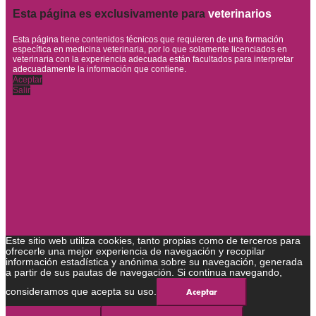
Esta página es exclusivamente para
veterinarios
Esta página tiene contenidos técnicos que requieren de una formación
específica en medicina veterinaria, por lo que solamente licenciados en
veterinaria con la experiencia adecuada están facultados para interpretar
adecuadamente la información que contiene.
Aceptar
Salir
Este sitio web utiliza cookies, tanto propias como de terceros para
ofrecerle una mejor experiencia de navegación y recopilar
información estadística y anónima sobre su navegación, generada
a partir de sus pautas de navegación. Si continua navegando,
consideramos que acepta su uso.
Aceptar