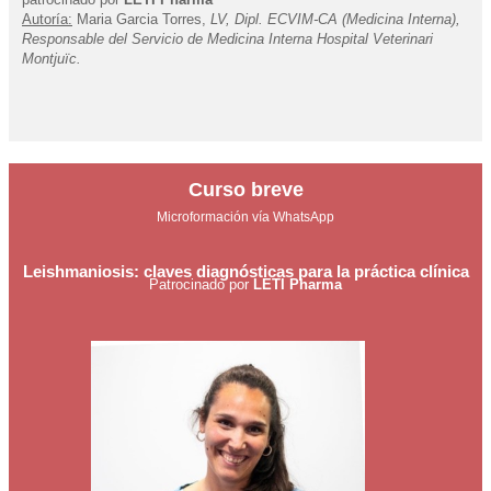
Autoría:
Maria Garcia Torres,
LV, Dipl. ECVIM-CA (Medicina Interna),
Responsable del Servicio de Medicina Interna Hospital Veterinari
Montjuïc.
Curso breve
Microformación vía WhatsApp
Leishmaniosis: claves diagnósticas para la práctica clínica
Patrocinado por
LETI Pharma