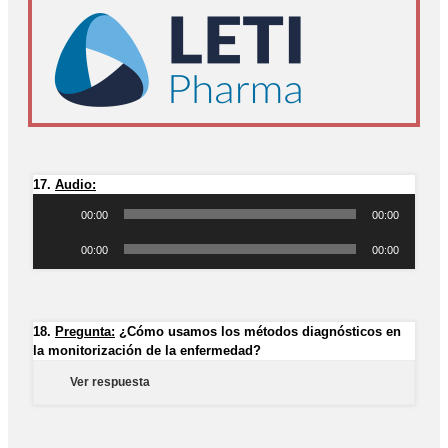
17.
Audio:
Reproductor
de
00:00
00:00
audio
Reproductor
de
00:00
00:00
audio
18.
Pregunta:
¿Cómo usamos los métodos diagnósticos en
la monitorización de la enfermedad?
Ver respuesta