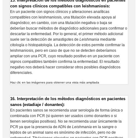
15.
Interpretación de los métodos diagnósticos en pacientes
con signos clínicos compatibles con leishmaniosis:
En un paciente con signos clínicos y alteraciones analíticas
compatibles con leishmaniosis, una titulación elevada apoya al
diagnóstico; en cambio, con una titulación negativa o baja se
deberían buscar métodos de diagnóstico adicionales para confirmar o
descartar la enfermedad. Por lo general, el primer método adicional
suele ser la detección de amastigotes de
Leishmania
mediante
citología o histopatología. La detección de estos permite confirmar la
leishmaniosis, pero en caso de que no se detecten deberíamos
ampliar con una PCR, cuyo resultado positivo en un paciente con
signos compatibles también confirma la enfermedad. El resultado
negativo nos deberá hacer considerar otros posibles diagnósticos
diferenciales.
Haz clic en las imágenes para obtener una vista más ampliada
16.
Interpretación de los métodos diagnósticos en pacientes
sanos (estadiaje / donantes):
En pacientes sanos se recomienda usar serología de forma única o
combinada con PCR (si quieren ser usados como donantes o si
tienen serologías positivas). No se recomienda usar únicamente la
PCR ya que la presencia de ADN de
Leishmania
en la sangre o
tejidos de un animal sano es sinónimo de infección, pero no de