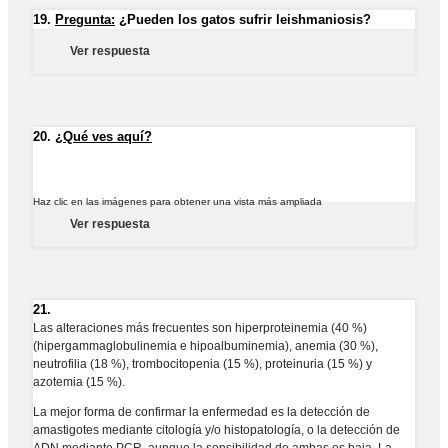
19.
Pregunta:
¿Pueden los gatos sufrir leishmaniosis?
Ver respuesta
20.
¿Qué ves aquí?
Haz clic en las imágenes para obtener una vista más ampliada
Ver respuesta
21.
Las alteraciones más frecuentes son hiperproteinemia (40 %)
(hipergammaglobulinemia e hipoalbuminemia), anemia (30 %),
neutrofilia (18 %), trombocitopenia (15 %), proteinuria (15 %) y
azotemia (15 %).
La mejor forma de confirmar la enfermedad es la detección de
amastigotes mediante citología y/o histopatología, o la detección de
ADN mediante PCR, aunque la sensibilidad de ambas es baja. La