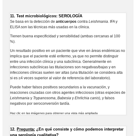
11.
Test microbiológicos: SEROLOGÍA
Se basa en la detección de
anticuerpos
contra
Leishmania
. IFA y
ELISA son las técnicas más usadas en la clínica.
Tienen buena especificidad y sensibilidad (ambas cercanas al 100
%).
Un resultado positivo en un paciente que vive en áreas endémicas no
implica que el paciente esté enfermo, ya que no permite distinguir
entre una infección clínica y una subclínica. Generalmente en
infecciones subclínicas las titulaciones son negativas/bajas y en
infecciones clínicas suelen ser altas (una titulación se considera alta
si es ≥4 veces superior al valor de referencia del laboratorio).
Puede haber falsos positivos secundarios a la vacunación, y
reacciones cruzadas con otros agentes infecciosos (otras especies de
Leishmania
y
Trypanosoma
,
Babesia
y
Ehrlichia canis
), y falsos
negativos por seroconversión tardía.
Haz clic en las imágenes para obtener una vista más ampliada
12.
Pregunta:
¿En qué consiste y cómo podemos interpretar
una serología cualitativa?