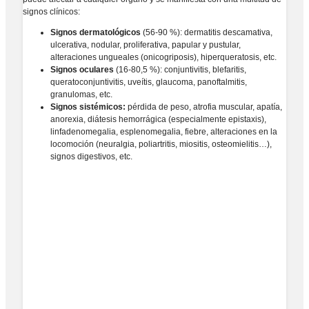
signos clínicos:
Signos dermatológicos
(56-90 %): dermatitis descamativa,
ulcerativa, nodular, proliferativa, papular y pustular,
alteraciones ungueales (onicogriposis), hiperqueratosis, etc.
Signos oculares
(16-80,5 %): conjuntivitis, blefaritis,
queratoconjuntivitis, uveítis, glaucoma, panoftalmitis,
granulomas, etc.
Signos sistémicos:
pérdida de peso, atrofia muscular, apatía,
anorexia, diátesis hemorrágica (especialmente epistaxis),
linfadenomegalia, esplenomegalia, fiebre, alteraciones en la
locomoción (neuralgia, poliartritis, miositis, osteomielitis…),
signos digestivos, etc.