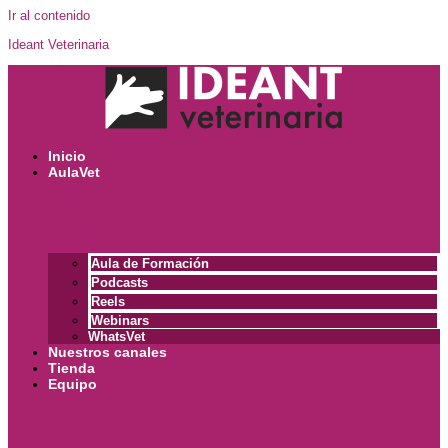
Ir al contenido
Ideant Veterinaria
Inicio
AulaVet
Aula de Formación
Podcasts
Reels
Webinars
WhatsVet
Nuestros canales
Tienda
Equipo