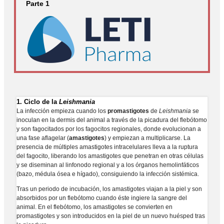
Parte 1
1.
Ciclo de la
Leishmania
La infección empieza cuando los
promastigotes
de
Leishmania
se
inoculan en la dermis del animal a través de la picadura del flebótomo
y son fagocitados por los fagocitos regionales, donde evolucionan a
una fase aflagelar (
amastigotes
) y empiezan a multiplicarse. La
presencia de múltiples amastigotes intracelulares lleva a la ruptura
del fagocito, liberando los amastigotes que penetran en otras células
y se diseminan al linfonodo regional y a los órganos hemolinfáticos
(bazo, médula ósea e hígado), consiguiendo la infección sistémica.
Tras un periodo de incubación, los amastigotes viajan a la piel y son
absorbidos por un flebótomo cuando éste ingiere la sangre del
animal. En el flebótomo, los amastigotes se convierten en
promastigotes y son introducidos en la piel de un nuevo huésped tras