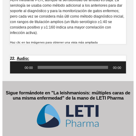
serología se usaba como método adicional a los anteriores para dar
soporte al diagnóstico y para la monitorización de gatos enfermos;
pero cada vez se considera más útil como método diagnóstico inicial,
con rangos de titulación amplios (un título serológico ≥1:40 se
considera positivo y ≥1:160 indica una mayor correlación con
infección activa).
Haz clic en las imágenes para obtener una vista más ampliada
22.
Audio:
Reproductor
de
00:00
00:00
audio
Sigue formándote en "La leishmaniosis: múltiples caras de
una misma enfermedad" de la mano de
LETI Pharma