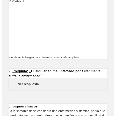
la picadura.
Haz clic en la imagen para obtener una vista más ampliada
2.
Pregunta:
¿Cualquier animal infectado por
Leishmania
sufre la enfermedad?
Ver respuesta
3. Signos clínicos
La leishmaniosis se considera una enfermedad sistémica, por lo que
puede afectar a cualquier órgano y se manifiesta con una multitud de