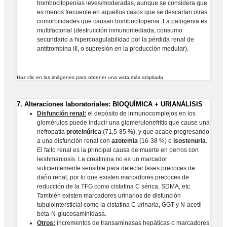
trombocitopenias leves/moderadas, aunque se considera que
es menos frecuente en aquellos casos que se descartan otras
comorbilidades que causan trombocitopenia. La patogenia es
multifactorial (destrucción inmunomediada, consumo
secundario a hipercoagulabilidad por la pérdida renal de
antitrombina III, o supresión en la producción medular).
Haz clic en las imágenes para obtener una vista más ampliada
7. Alteraciones laboratoriales: BIOQUÍMICA + URIANÁLISIS
Disfunción renal:
el depósito de inmunocomplejos en los
glomérulos puede inducir una glomerulonefritis que cause una
nefropatía
proteinúrica
(71,5-85 %), y que acabe progresando
a una disfunción renal con
azotemia
(16-38 %) e
isostenuria
.
El fallo renal es la principal causa de muerte en perros con
leishmaniosis. La creatinina no es un marcador
suficientemente sensible para detectar fases precoces de
daño renal, por lo que existen marcadores precoces de
reducción de la TFG como cistatina C sérica, SDMA, etc.
También existen marcadores urinarios de disfunción
tubulointersticial como la cistatina C urinaria, GGT y N-acetil-
beta-N-glucosaminidasa.
Otros:
incrementos de transaminasas hepáticas o marcadores