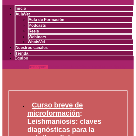
Inicio
AulaVet
Aula de Formación
Podcasts
Reels
Webinars
WhatsVet
Nuestros canales
Tienda
Equipo
Facebook
Instagram
Linkedin
X-twitter
Whatsapp
Youtube
Spotify
Curso breve de
microformación
:
Leishmaniosis: claves
diagnósticas para la