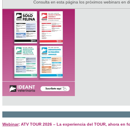
Consulta en esta página los próximos webinars en di
Webinar
: ATV TOUR 2026 – La experiencia del TOUR, ahora en f