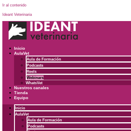
Ir al contenido
Ideant Veterinaria
Inicio
AulaVet
Aula de Formación
Podcasts
Reels
Webinars
WhatsVet
Nuestros canales
Tienda
Equipo
Inicio
AulaVet
Aula de Formación
Podcasts