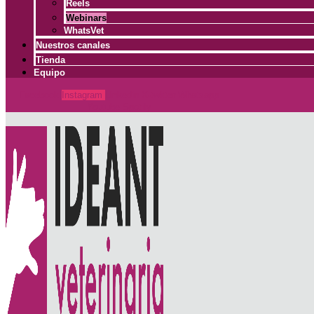
Reels
Webinars
WhatsVet
Nuestros canales
Tienda
Equipo
Facebook
Instagram
Linkedin
X-twitter
Whatsapp
Youtube
Spotify