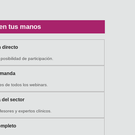
 en tus manos
 directo
posibilidad de participación.
demanda
es de todos los webinars.
 del sector
esores y expertos clínicos.
ompleto