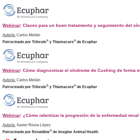
Webinar
: Claves para un buen tratamiento y seguimiento del s
Autoría:
Carlos Melián
®
®
Patrocinado por Trilorale
y Thiamacare
de Ecuphar
Webinar
: Cómo diagnosticar el síndrome de Cushing de forma m
Autoría:
Carlos Melián
®
®
Patrocinado por Trilorale
y Thiamacare
de Ecuphar
Webinar
: ¿Cómo ralentizar la progresión de la enfermedad renal
Autoría:
Xavier Roura López
®
Patrocinado por Renaldine
de Imagine Animal Health