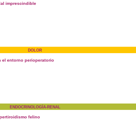
dal imprescindible
DOLOR
n el entorno perioperatorio
ENDOCRINOLOGÍA-RENAL
pertiroidismo felino