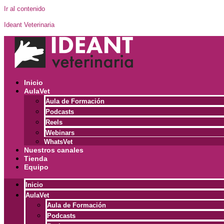
Ir al contenido
Ideant Veterinaria
Inicio
AulaVet
Aula de Formación
Podcasts
Reels
Webinars
WhatsVet
Nuestros canales
Tienda
Equipo
Inicio
AulaVet
Aula de Formación
Podcasts