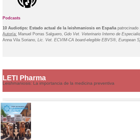
Podcasts
10 Audiotips: Estado actual de la leishmaniosis en España
patrocinado
Autoría:
Manuel Porras Salguero,
Gdo Vet. Veterinario Interno de Especialid
Anna Vila Soriano,
Lic. Vet. ECVIM-CA board-elegible EBVS®, European Speci
LETI Pharma
Leishmaniosis: La importancia de la medicina preventiva