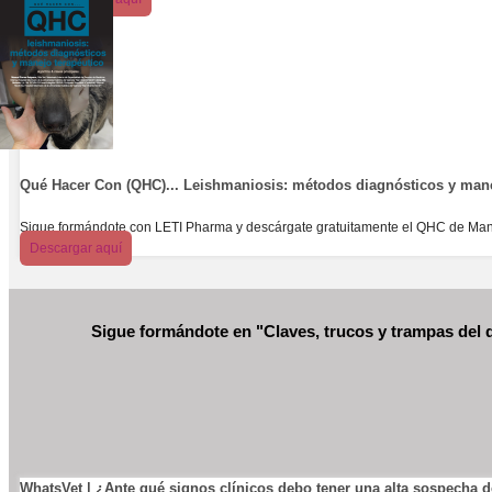
Qué Hacer Con (QHC)... Leishmaniosis: métodos diagnósticos y mane
Sigue formándote con LETI Pharma y descárgate gratuitamente el QHC de Manu
Descargar aquí
Sigue formándote en "Claves, trucos y trampas del 
WhatsVet | ¿Ante qué signos clínicos debo tener una alta sospecha 