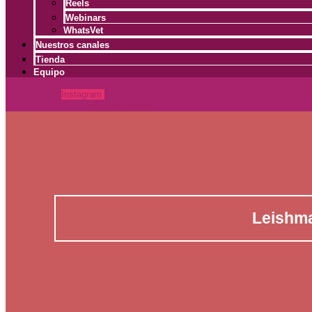
Reels
Webinars
WhatsVet
Nuestros canales
Tienda
Equipo
Facebook
Instagram
Linkedin
X-twitter
Whatsapp
Youtube
Spotify
Leishma