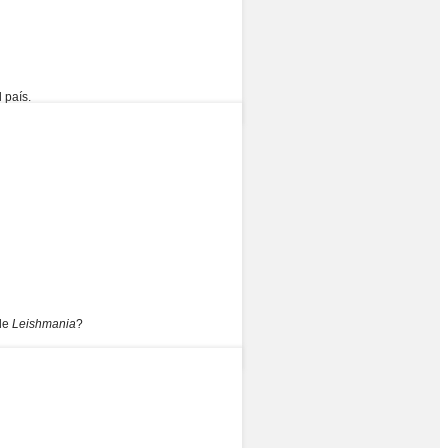
 país.
 de
Leishmania
?