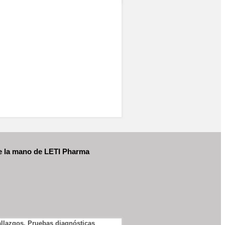
de la mano de
LETI Pharma
allazgos. Pruebas diagnósticas