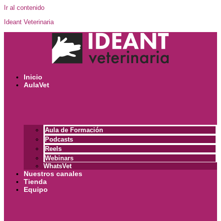
Ir al contenido
Ideant Veterinaria
Inicio
AulaVet
Aula de Formación
Podcasts
Reels
Webinars
WhatsVet
Nuestros canales
Tienda
Equipo