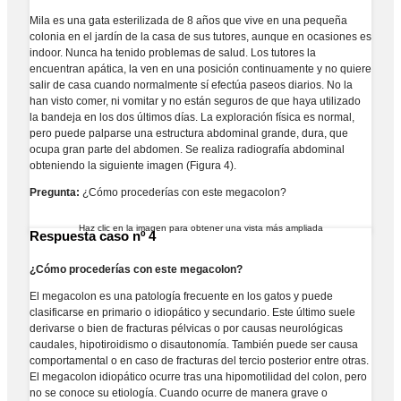
Mila es una gata esterilizada de 8 años que vive en una pequeña
colonia en el jardín de la casa de sus tutores, aunque en ocasiones es
indoor. Nunca ha tenido problemas de salud. Los tutores la
encuentran apática, la ven en una posición continuamente y no quiere
salir de casa cuando normalmente sí efectúa paseos diarios. No la
han visto comer, ni vomitar y no están seguros de que haya utilizado
la bandeja en los dos últimos días. La exploración física es normal,
pero puede palparse una estructura abdominal grande, dura, que
ocupa gran parte del abdomen. Se realiza radiografía abdominal
obteniendo la siguiente imagen (Figura 4).
Pregunta:
¿Cómo procederías con este megacolon?
Haz clic en la imagen para obtener una vista más ampliada
Respuesta caso nº 4
¿Cómo procederías con este megacolon?
El megacolon es una patología frecuente en los gatos y puede
clasificarse en primario o idiopático y secundario. Este último suele
derivarse o bien de fracturas pélvicas o por causas neurológicas
caudales, hipotiroidismo o disautonomía. También puede ser causa
comportamental o en caso de fracturas del tercio posterior entre otras.
El megacolon idiopático ocurre tras una hipomotilidad del colon, pero
no se conoce su etiología. Cuando ocurre de manera grave o