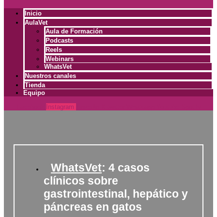
Inicio
AulaVet
Aula de Formación
Podcasts
Reels
Webinars
WhatsVet
Nuestros canales
Tienda
Equipo
Facebook
Instagram
Linkedin
X-twitter
Whatsapp
Youtube
Spotify
WhatsVet
: 4 casos
clínicos sobre
gastrointestinal, hepático y
páncreas en gatos