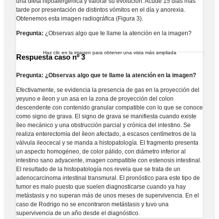
una dieta hipoalergénica y valorar su evolución. Acude 15 días más
tarde por presentación de distintos vómitos en el día y anorexia.
Obtenemos esta imagen radiográfica (Figura 3).
Pregunta:
¿Observas algo que te llame la atención en la imagen?
Haz clic en la imagen para obtener una vista más ampliada
Respuesta caso nº 3
Pregunta: ¿Observas algo que te llame la atención en la imagen?
Efectivamente, se evidencia la presencia de gas en la proyección del
yeyuno e íleon y un asa en la zona de proyección del colon
descendente con contenido granular compatible con lo que se conoce
como signo de grava. El signo de grava se manifiesta cuando existe
íleo mecánico y una obstrucción parcial y crónica del intestino. Se
realiza enterectomía del íleon afectado, a escasos centímetros de la
válvula ileocecal y se manda a histopatología. El fragmento presenta
un aspecto homogéneo, de color pálido, con diámetro inferior al
intestino sano adyacente, imagen compatible con estenosis intestinal.
El resultado de la histopatología nos revela que se trata de un
adenocarcinoma intestinal transmural. El pronóstico para este tipo de
tumor es malo puesto que suelen diagnosticarse cuando ya hay
metástasis y no superan más de unos meses de supervivencia. En el
caso de Rodrigo no se encontraron metástasis y tuvo una
supervivencia de un año desde el diagnóstico.