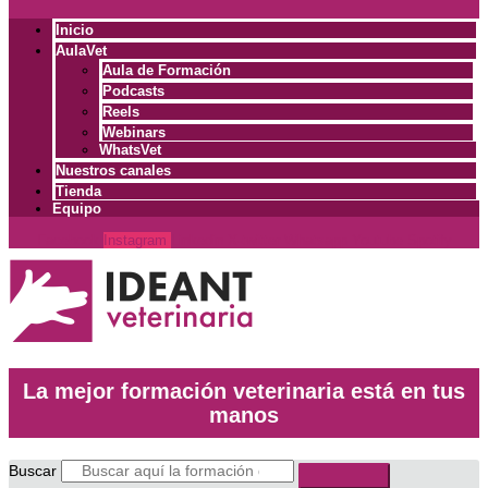
Inicio
AulaVet
Aula de Formación
Podcasts
Reels
Webinars
WhatsVet
Nuestros canales
Tienda
Equipo
Facebook
Instagram
Linkedin
X-twitter
Whatsapp
Youtube
Spotify
La mejor formación veterinaria está en tus
manos
Buscar