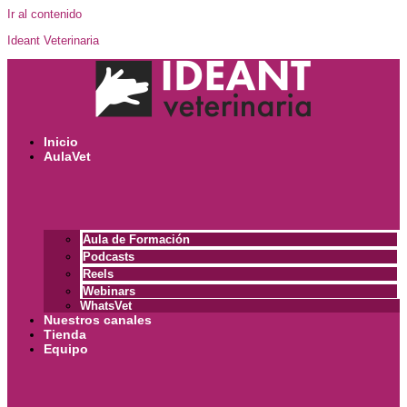
Ir al contenido
Ideant Veterinaria
Inicio
AulaVet
Aula de Formación
Podcasts
Reels
Webinars
WhatsVet
Nuestros canales
Tienda
Equipo