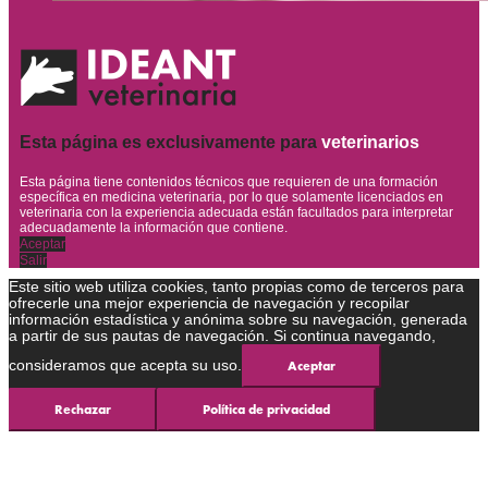
Esta página es exclusivamente para
veterinarios
Esta página tiene contenidos técnicos que requieren de una formación
específica en medicina veterinaria, por lo que solamente licenciados en
veterinaria con la experiencia adecuada están facultados para interpretar
adecuadamente la información que contiene.
Aceptar
Salir
Este sitio web utiliza cookies, tanto propias como de terceros para
ofrecerle una mejor experiencia de navegación y recopilar
información estadística y anónima sobre su navegación, generada
a partir de sus pautas de navegación. Si continua navegando,
consideramos que acepta su uso.
Aceptar
Rechazar
Política de privacidad