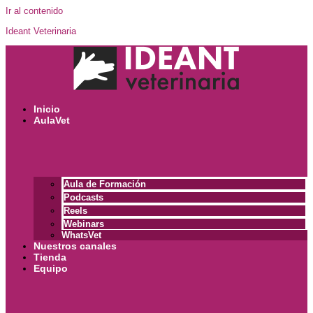
Ir al contenido
Ideant Veterinaria
Inicio
AulaVet
Aula de Formación
Podcasts
Reels
Webinars
WhatsVet
Nuestros canales
Tienda
Equipo