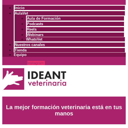
Inicio
AulaVet
Aula de Formación
Podcasts
Reels
Webinars
WhatsVet
Nuestros canales
Tienda
Equipo
Facebook
Instagram
Linkedin
X-twitter
Whatsapp
Youtube
Spotify
La mejor formación veterinaria está en tus
manos