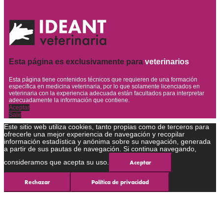
Esta página es exclusivamente para
veterinarios
Esta página tiene contenidos técnicos que requieren de una formación
específica en medicina veterinaria, por lo que solamente licenciados en
veterinaria con la experiencia adecuada están facultados para interpretar
adecuadamente la información que contiene.
Aceptar
Salir
Este sitio web utiliza cookies, tanto propias como de terceros para
ofrecerle una mejor experiencia de navegación y recopilar
información estadística y anónima sobre su navegación, generada
a partir de sus pautas de navegación. Si continua navegando,
consideramos que acepta su uso.
Aceptar
Rechazar
Política de privacidad