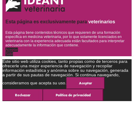
Esta página es exclusivamente para
veterinarios
Esta página tiene contenidos técnicos que requieren de una formación
específica en medicina veterinaria, por lo que solamente licenciados en
veterinaria con la experiencia adecuada están facultados para interpretar
adecuadamente la información que contiene.
Aceptar
Salir
Este sitio web utiliza cookies, tanto propias como de terceros para
ofrecerle una mejor experiencia de navegación y recopilar
información estadística y anónima sobre su navegación, generada
a partir de sus pautas de navegación. Si continua navegando,
consideramos que acepta su uso.
Aceptar
Rechazar
Política de privacidad