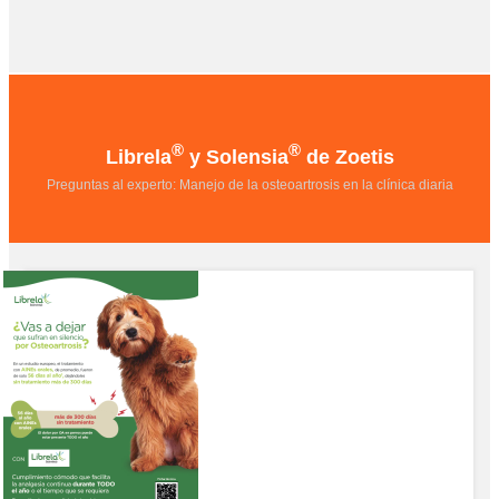
®
®
Librela
y Solensia
de Zoetis
Preguntas al experto: Manejo de la osteoartrosis en la clínica diaria