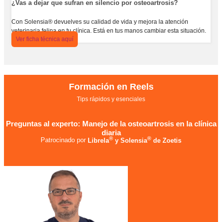
¿Vas a dejar que sufran en silencio por osteoartrosis?
Con Solensia® devuelves su calidad de vida y mejora la atención
veterinaria felina en tu clínica. Está en tus manos cambiar esta situación.
Ver ficha técnica aquí
Formación en Reels
Tips rápidos y esenciales
Preguntas al experto: Manejo de la osteoartrosis en la clínica
diaria
®
®
Patrocinado por
Librela
y Solensia
de Zoetis