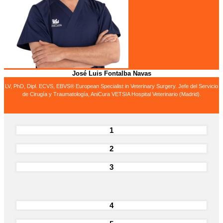
José Luis Fontalba Navas
LV, PhD, Dipl. ECVS, EBVS® European Specialist in Veterinary Surgery. Jefe del Servicio
de Cirugía y Traumatología, AniCura VETSIA Hospital Veterinario (Madrid).
1
2
3
4