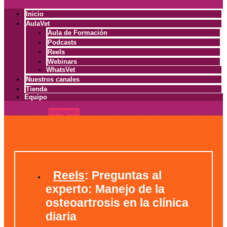
Inicio
AulaVet
Aula de Formación
Podcasts
Reels
Webinars
WhatsVet
Nuestros canales
Tienda
Equipo
Facebook
Instagram
Linkedin
X-twitter
Whatsapp
Youtube
Spotify
Reels
: Preguntas al
experto: Manejo de la
osteoartrosis en la clínica
diaria