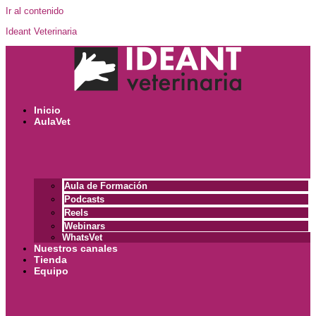
Ir al contenido
Ideant Veterinaria
Inicio
AulaVet
Aula de Formación
Podcasts
Reels
Webinars
WhatsVet
Nuestros canales
Tienda
Equipo