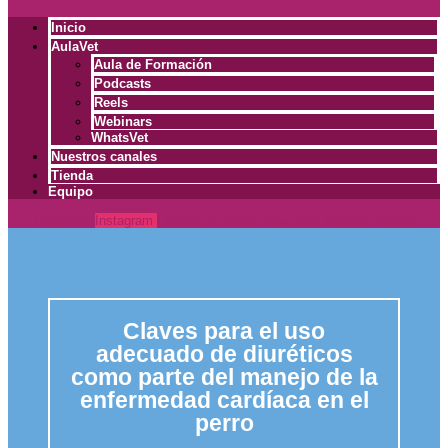
Inicio
AulaVet
Aula de Formación
Podcasts
Reels
Webinars
WhatsVet
Nuestros canales
Tienda
Equipo
Facebook
Instagram
Linkedin
X-twitter
Whatsapp
Youtube
Spotify
Claves para el uso
adecuado de diuréticos
como parte del manejo de la
enfermedad cardíaca en el
perro