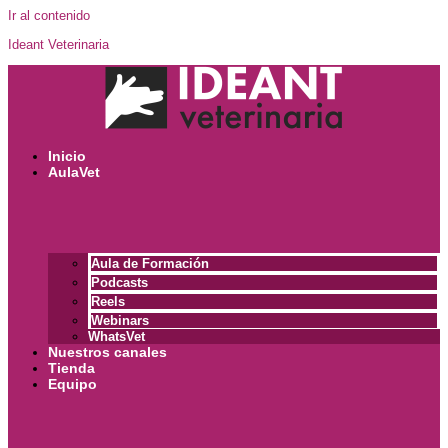
Ir al contenido
Ideant Veterinaria
Inicio
AulaVet
Aula de Formación
Podcasts
Reels
Webinars
WhatsVet
Nuestros canales
Tienda
Equipo