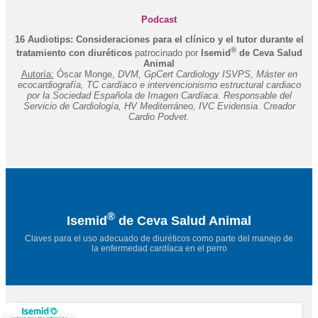
Podcast
16 Audiotips: Consideraciones para el clínico y el tutor durante el
®
tratamiento con diuréticos
patrocinado por
Isemid
de Ceva Salud
Animal
Autoría:
Óscar Monge,
DVM, GpCert Cardiology ISVPS, Máster en
ecocardiografía, TC cardíaco e intervencionismo estructural cardiaco
por la Sociedad Española de Imagen Cardíaca. Responsable del
Servicio de Cardiología, HV Mediterráneo, IVC Evidensia. Creador
Cardio Podvet.
®
Isemid
de Ceva Salud Animal
Claves para el uso adecuado de diuréticos como parte del manejo de
la enfermedad cardíaca en el perro