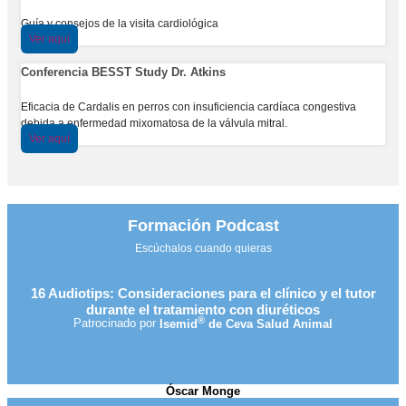
Guía y consejos de la visita cardiológica
Ver aquí
Conferencia BESST Study Dr. Atkins
Eficacia de Cardalis en perros con insuficiencia cardíaca congestiva
debida a enfermedad mixomatosa de la válvula mitral.
Ver aquí
Formación Podcast
Escúchalos cuando quieras
16 Audiotips: Consideraciones para el clínico y el tutor
durante el tratamiento con diuréticos
®
Patrocinado por
Isemid
de Ceva Salud Animal
Óscar Monge