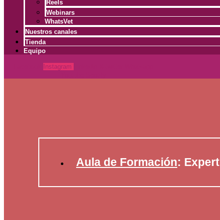
Reels
Webinars
WhatsVet
Nuestros canales
Tienda
Equipo
Facebook
Instagram
Linkedin
X-twitter
Whatsapp
Youtube
Spotify
Aula de Formación
: Exper