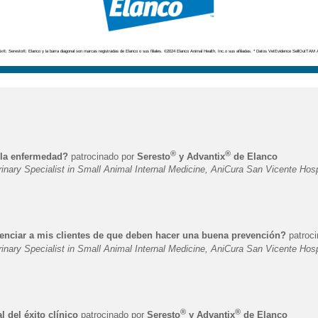
x®, Seresto®, Elanco y la barra diagonal son marcas registradas de Elanco o sus filiales. ©2024 Elanco Animal Health, Inc.o sus afiliadas. * Datos VetEvidence SellOutTAM
®
®
 la enfermedad?
patrocinado por
Seresto
y Advantix
de Elanco
y Specialist in Small Animal Internal Medicine, AniCura San Vicente Hospit
nciar a mis clientes de que deben hacer una buena prevención?
patroc
y Specialist in Small Animal Internal Medicine, AniCura San Vicente Hospit
®
®
 del éxito clínico
patrocinado por
Seresto
y Advantix
de Elanco