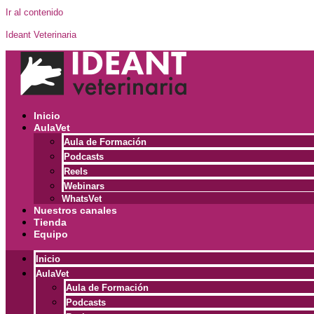
Ir al contenido
Ideant Veterinaria
Inicio
AulaVet
Aula de Formación
Podcasts
Reels
Webinars
WhatsVet
Nuestros canales
Tienda
Equipo
Inicio
AulaVet
Aula de Formación
Podcasts