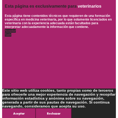
Esta página es exclusivamente para
veterinarios
Esta página tiene contenidos técnicos que requieren de una formación
específica en medicina veterinaria, por lo que solamente licenciados en
veterinaria con la experiencia adecuada están facultados para
interpretar adecuadamente la información que contiene.
Aceptar
Salir
Este sitio web utiliza cookies, tanto propias como de terceros
para ofrecerle una mejor experiencia de navegación y recopilar
información estadística y anónima sobre su navegación,
generada a partir de sus pautas de navegación. Si continua
navegando, consideramos que acepta su uso.
Aceptar
Rechazar