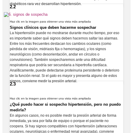
diabéticos rara vez desarrollan hipertensión.
2.2
Haz clic en la imagen para obtener una vista más ampliada
Signos clínicos que deben hacerme sospechar
La hipertensión puede no mostrarse durante mucho tiempo, por eso
es importante saber qué signos deben hacernos saltar las alarmas.
Entre los más frecuentes destacan los cambios oculares (como
pérdida de visión, midriasis fija o hemorragias), y los signos
neurológicos (como desorientación, andar en círculos o
convulsiones). También sospecharemos ante una dificultad
respiratoria que podría ser secundaria a hipertrofia cardíaca.
Analíticamente, puede detectarse proteinuria persistente o deterioro
de la función renal. Si el gato es mayor y presenta alguno de estos
signos, conviene medir la presión arterial.
2.3
Haz clic en la imagen para obtener una vista más ampliada
¿Qué puedo hacer si sospecho hipertensión, pero no puedo
medirla?
En algunos casos, no es posible medir la presión arterial de forma
inmediata, ya sea por falta de equipo o porque el paciente no
coopera. Si hay signos compatibles con hipertensión (alteraciones
oculares, neurológicas o enfermedad renal avanzada), conviene