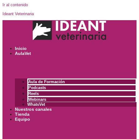
Ir al contenido
Ideant Veterinaria
Inicio
AulaVet
Aula de Formación
Podcasts
Reels
Webinars
WhatsVet
Nuestros canales
Tienda
Equipo