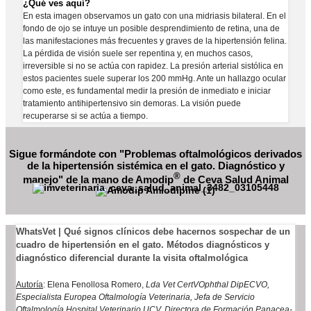
¿Qué ves aquí?
En esta imagen observamos un gato con una midriasis bilateral. En el
fondo de ojo se intuye un posible desprendimiento de retina, una de
las manifestaciones más frecuentes y graves de la hipertensión felina.
La pérdida de visión suele ser repentina y, en muchos casos,
irreversible si no se actúa con rapidez. La presión arterial sistólica en
estos pacientes suele superar los 200 mmHg. Ante un hallazgo ocular
como este, es fundamental medir la presión de inmediato e iniciar
tratamiento antihipertensivo sin demoras. La visión puede
recuperarse si se actúa a tiempo.
Sigue formándote con "Problemas oftalmológicos derivados
de la hipertensión sistémica en el gato. Diagnóstico y
®
manejo" de la mano de Amodip
de
Ceva Salud Animal
WhatsVet | Qué signos clínicos debe hacernos sospechar de un
cuadro de hipertensión en el gato. Métodos diagnósticos y
diagnóstico diferencial durante la visita oftalmológica
Autoría
: Elena Fenollosa Romero,
Lda Vet CertVOphthal DipECVO,
Especialista Europea Oftalmología Veterinaria, Jefa de Servicio
Oftalmología Hospital Veterinario UCV, Directora de Formación Panacea-