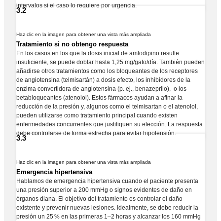
intervalos si el caso lo requiere por urgencia.
3.2
Haz clic en la imagen para obtener una vista más ampliada
Tratamiento si no obtengo respuesta
En los casos en los que la dosis inicial de amlodipino resulte
insuficiente, se puede doblar hasta 1,25 mg/gato/día. También pueden
añadirse otros tratamientos como los bloqueantes de los receptores
de angiotensina (telmisartán) a dosis efecto, los inhibidores de la
enzima convertidora de angiotensina (p. ej., benazeprilo), o los
betabloqueantes (atenolol). Estos fármacos ayudan a afinar la
reducción de la presión y, algunos como el telmisartan o el atenolol,
pueden utilizarse como tratamiento principal cuando existen
enfermedades concurrentes que justifiquen su elección. La respuesta
debe controlarse de forma estrecha para evitar hipotensión.
3.3
Haz clic en la imagen para obtener una vista más ampliada
Emergencia hipertensiva
Hablamos de emergencia hipertensiva cuando el paciente presenta
una presión superior a 200 mmHg o signos evidentes de daño en
órganos diana. El objetivo del tratamiento es controlar el daño
existente y prevenir nuevas lesiones. Idealmente, se debe reducir la
presión un 25 % en las primeras 1–2 horas y alcanzar los 160 mmHg