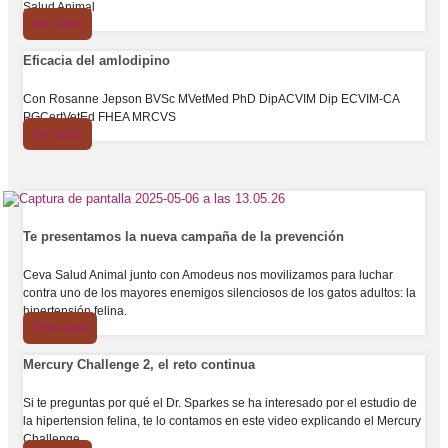
Salud Animal
Ver vídeo
Eficacia del amlodipino
Con Rosanne Jepson BVSc MVetMed PhD DipACVIM Dip ECVIM-CA
PGCertVetEd FHEA MRCVS
Ver vídeo
Te presentamos la nueva campaña de la prevención
Ceva Salud Animal junto con Amodeus nos movilizamos para luchar
contra uno de los mayores enemigos silenciosos de los gatos adultos: la
hipertensión felina.
Entra aquí
Mercury Challenge 2, el reto continua
Si te preguntas por qué el Dr. Sparkes se ha interesado por el estudio de
la hipertension felina, te lo contamos en este video explicando el Mercury
Challenge.