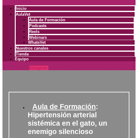
Inicio
AulaVet
Aula de Formación
Podcasts
Reels
Webinars
WhatsVet
Nuestros canales
Tienda
Equipo
Facebook
Instagram
Linkedin
X-twitter
Whatsapp
Youtube
Spotify
Aula de Formación
:
Hipertensión arterial
sistémica en el gato, un
enemigo silencioso