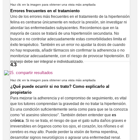
Haz clic en la imagen para obtener una vista más ampliada
Errores frecuentes en el tratamiento
Uno de los errores más frecuentes en el tratamiento de la hipertensión
felina es centrarse únicamente en reducir la presión, sin investigar ni
abordar las enfermedades subyacentes. Recordemos que en la
mayoría de casos se tratará de una hipertensión secundaria. No
buscar o no controlar adecuadamente estas comorbilidades limita el
éxito terapéutico. También es un error no ajustar la dosis de cuando
no hay respuesta, añadir fármacos sin confirmar la adherencia o no
monitorizar adecuadamente, con el riesgo de provocar hipotensión. El
manejo debe ser integral e individualizado.
4.3
Haz clic en la imagen para obtener una vista más ampliada
¿Qué puede ocurrir si no trato? Como explicarlo al
propietario
Para mejorar la adherencia y el compromiso de seguimiento, es vital
que los tutores comprendan la gravedad de no tratar la hipertensión.
Es una condición suficientemente seria como para que se la conozca
como “el asesino silencioso”. También deben entender que
es
crónica
. Si no se trata, el riesgo de que el gato sufra daños graves e
irreversibles en órganos como los ojos, el corazón, los riñones o el
cerebro es muy alto. Puede perder la visión de forma repentina,
desarrollar signos neurológicos o agravar una enfermedad renal.