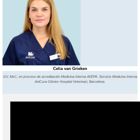
Celia van Grieken
GV, MsC, en proceso de acreditación Medicina Interna AVEPA. Servicio Medicina Interna
AniCura Glòries Hospital Veterinari, Barcelona.