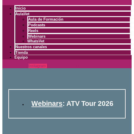
Inicio
AulaVet
Aula de Formación
Podcasts
Reels
Webinars
WhatsVet
Nuestros canales
Tienda
Equipo
Facebook
Instagram
Linkedin
X-twitter
Whatsapp
Youtube
Spotify
Webinars
: ATV Tour 2026