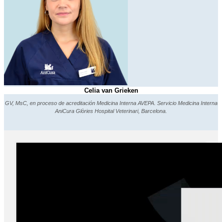
Celia van Grieken
GV, MsC, en proceso de acreditación Medicina Interna AVEPA. Servicio Medicina Interna
AniCura Glòries Hospital Veterinari, Barcelona.