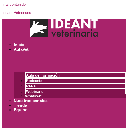
Ir al contenido
Ideant Veterinaria
Inicio
AulaVet
Aula de Formación
Podcasts
Reels
Webinars
WhatsVet
Nuestros canales
Tienda
Equipo