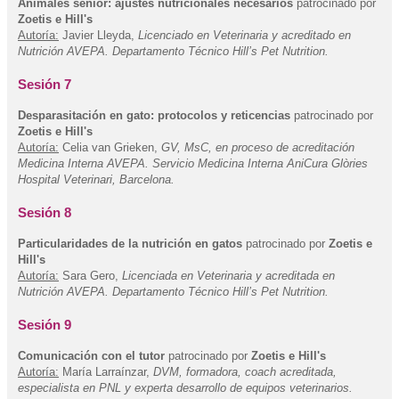
Animales senior: ajustes nutricionales necesarios
patrocinado por
Zoetis e Hill's
Autoría:
Javier Lleyda,
Licenciado en Veterinaria y acreditado en
Nutrición AVEPA. Departamento Técnico Hill’s Pet Nutrition.
Sesión 7
Desparasitación en gato: protocolos y reticencias
patrocinado por
Zoetis e Hill's
Autoría:
Celia van Grieken,
GV, MsC, en proceso de acreditación
Medicina Interna AVEPA. Servicio Medicina Interna AniCura Glòries
Hospital Veterinari, Barcelona.
Sesión 8
Particularidades de la nutrición en gatos
patrocinado por
Zoetis e
Hill's
Autoría:
Sara Gero,
Licenciada en Veterinaria y acreditada en
Nutrición AVEPA. Departamento Técnico Hill’s Pet Nutrition.
Sesión 9
Comunicación con el tutor
patrocinado por
Zoetis e Hill's
Autoría:
María Larraínzar,
DVM, formadora, coach acreditada,
especialista en PNL y experta desarrollo de equipos veterinarios.